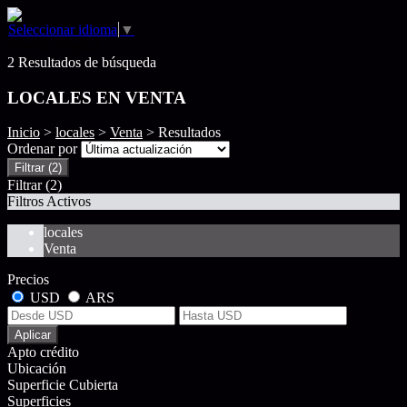
Seleccionar idioma
▼
Mostrar original
2 Resultados de búsqueda
LOCALES EN VENTA
Inicio
>
locales
>
Venta
> Resultados
Ordenar por
Filtrar
(2)
Filtrar
(2)
Filtros Activos
locales
Venta
Precios
USD
ARS
Aplicar
Apto crédito
Ubicación
Superficie Cubierta
Superficies