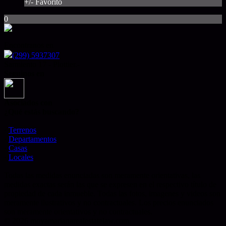
+/- Favorito
0
Encontranos en
(299) 5937307
Sarmiento 17 - Plottier.-
Seguinos en
Asociados con
¿Qué estás buscando?
·
Terrenos
·
Departamentos
·
Casas
·
Locales
Todas las medidas enunciadas son meramente orientativas, las
medidas exactas serán las que se expresen en el respectivo título de
propiedad de cada inmueble. Todas las fotos, imagenes y videos son
meramente ilustrativos y no contractuales. Los precios enunciados
son meramente orientativos y no contractuales.
© 2026 moyamarianarealestatelaw.com.