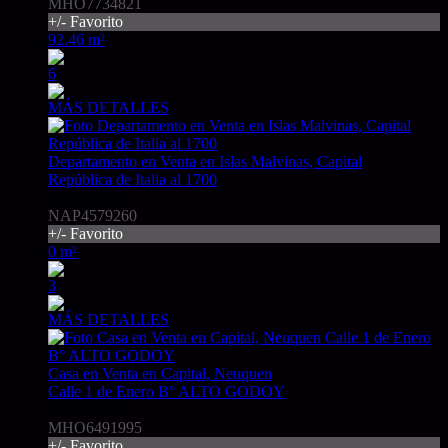
MHO7734821
+/- Favorito
92.46 m²
6
MÁS DETALLES
Departamento en Venta en Islas Malvinas, Capital
República de Italia al 1700
USD68.000
NAP4579260
+/- Favorito
0 m²
3
MÁS DETALLES
Casa en Venta en Capital, Neuquen
Calle 1 de Enero B° ALTO GODOY
USD80.000
MHO6491995
+/- Favorito