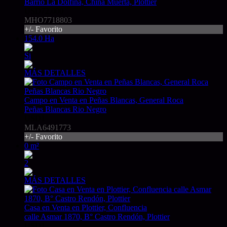
Barrio La Dolfina, China Muerta, Plottier
USD72.000
MHO7718803
+/- Favorito
154.0 Ha
Si
MÁS DETALLES
Campo en Venta en Peñas Blancas, General Roca
Peñas Blancas Rio Negro
USD1
MLA6491773
+/- Favorito
0 m²
2
MÁS DETALLES
Casa en Venta en Plottier, Confluencia
calle Asmar 1870, B° Castro Rendón, Plottier
USD1