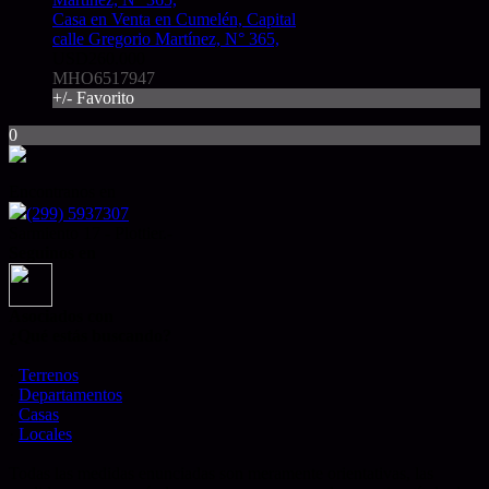
Casa en Venta en Cumelén, Capital
calle Gregorio Martínez, N° 365,
USD260.000
MHO6517947
+/- Favorito
0
Encontranos en
(299) 5937307
Sarmiento 17 - Plottier.-
Seguinos en
Asociados con
¿Qué estás buscando?
·
Terrenos
·
Departamentos
·
Casas
·
Locales
Todas las medidas enunciadas son meramente orientativas, las