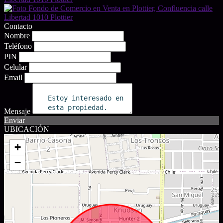
Contacto
Nombre
Teléfono
PIN
Celular
Email
Mensaje
Enviar
UBICACIÓN
+
−