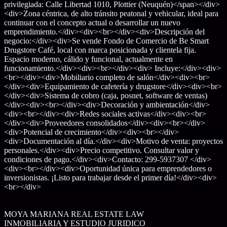
privilegiada: Calle Libertad 1010, Plottier (Neuquén)</span></div>
<div>Zona céntrica, de alto tránsito peatonal y vehicular, ideal para
continuar con el concepto actual o desarrollar un nuevo
emprendimiento.</div><div><br></div><div>Descripción del
negocio:</div><div>Se vende Fondo de Comercio de Be Smart
Drugstore Café, local con marca posicionada y clientela fija.
Espacio moderno, cálido y funcional, actualmente en
funcionamiento.</div><div><br></div><div> Incluye:</div><div>
<br></div><div>Mobiliario completo de salón</div><div><br>
</div><div>Equipamiento de cafetería y drugstore</div><div><br>
</div><div>Sistema de cobro (caja, posnet, software de ventas)
</div><div><br></div><div>Decoración y ambientación</div>
<div><br></div><div>Redes sociales activas</div><div><br>
</div><div>Proveedores consolidados</div><div><br></div>
<div>Potencial de crecimiento</div><div><br></div>
<div>Documentación al día.</div><div>Motivo de venta: proyectos
personales.</div><div>Precio competitivo. Consultar valor y
condiciones de pago.</div><div>Contacto: 299-5937307 </div>
<div><br></div><div>Oportunidad única para emprendedores o
inversionistas. ¡Listo para trabajar desde el primer día!</div><div>
<br></div>
MOYA MARIANA REAL ESTATE LAW
INMOBILIARIA Y ESTUDIO JURIDICO