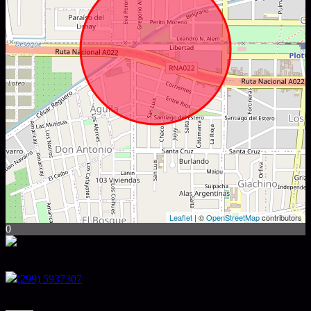
Leaflet
| ©
OpenStreetMap
contributors
0
Encontranos en
(299) 5937307
Sarmiento 17 - Plottier.-
Seguinos en