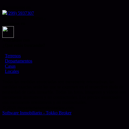
Encontranos en
(299) 5937307
Sarmiento 17 - Plottier.-
Seguinos en
Asociados con
¿Qué estás buscando?
·
Terrenos
·
Departamentos
·
Casas
·
Locales
Todas las medidas enunciadas son meramente orientativas, las
medidas exactas serán las que se expresen en el respectivo título de
propiedad de cada inmueble. Todas las fotos, imagenes y videos son
meramente ilustrativos y no contractuales. Los precios enunciados
son meramente orientativos y no contractuales.
© 2026 moyamarianarealestatelaw.com.
Software Inmobiliario - Tokko Broker