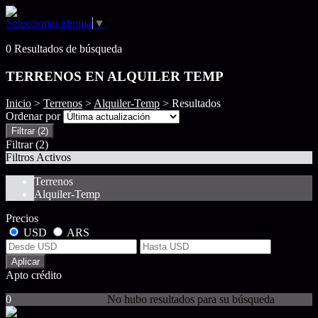
Seleccionar idioma
▼
Mostrar original
0 Resultados de búsqueda
TERRENOS EN ALQUILER TEMP
Inicio
>
Terrenos
>
Alquiler-Temp
> Resultados
Ordenar por
Filtrar
(2)
Filtrar
(2)
Filtros Activos
Terrenos
Alquiler-Temp
Precios
USD
ARS
Aplicar
Apto crédito
0
No hubo resultados para su búsqueda